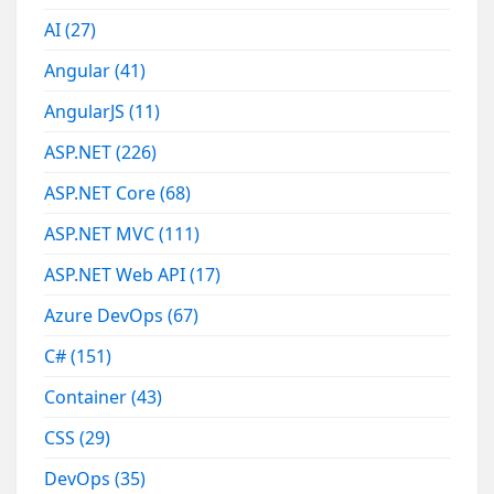
AI
(27)
Angular
(41)
AngularJS
(11)
ASP.NET
(226)
ASP.NET Core
(68)
ASP.NET MVC
(111)
ASP.NET Web API
(17)
Azure DevOps
(67)
C#
(151)
Container
(43)
CSS
(29)
DevOps
(35)