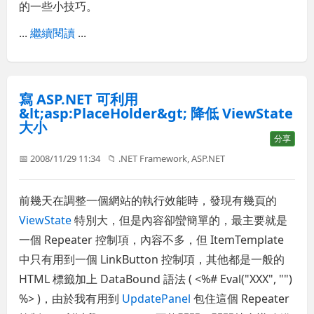
的一些小技巧。
...
繼續閱讀
...
寫 ASP.NET 可利用
&lt;asp:PlaceHolder&gt; 降低 ViewState
大小
分享
📅 2008/11/29 11:34
📁
.NET Framework
,
ASP.NET
前幾天在調整一個網站的執行效能時，發現有幾頁的
ViewState
特別大，但是內容卻蠻簡單的，最主要就是
一個 Repeater 控制項，內容不多，但 ItemTemplate
中只有用到一個 LinkButton 控制項，其他都是一般的
HTML 標籤加上 DataBound 語法 ( <%# Eval("XXX", "")
%> )，由於我有用到
UpdatePanel
包住這個 Repeater