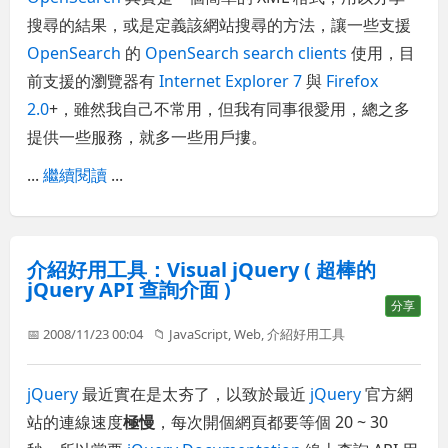
搜尋的結果，或是定義該網站搜尋的方法，讓一些支援
OpenSearch
的
OpenSearch search clients
使用，目
前支援的瀏覽器有
Internet Explorer 7
與
Firefox
2.0
+，雖然我自己不常用，但我有同事很愛用，總之多
提供一些服務，就多一些用戶摟。
...
繼續閱讀
...
介紹好用工具：Visual jQuery ( 超棒的
jQuery API 查詢介面 )
分享
📅 2008/11/23 00:04
📁
JavaScript
,
Web
,
介紹好用工具
jQuery
最近實在是太夯了，以致於最近
jQuery
官方網
站的連線速度
極慢
，每次開個網頁都要等個 20 ~ 30