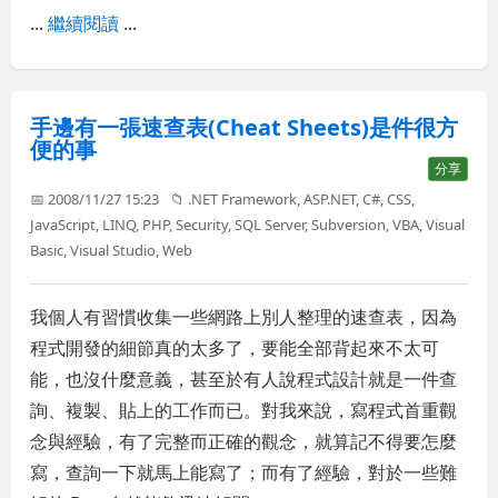
...
繼續閱讀
...
手邊有一張速查表(Cheat Sheets)是件很方
便的事
分享
📅 2008/11/27 15:23
📁
.NET Framework
,
ASP.NET
,
C#
,
CSS
,
JavaScript
,
LINQ
,
PHP
,
Security
,
SQL Server
,
Subversion
,
VBA
,
Visual
Basic
,
Visual Studio
,
Web
我個人有習慣收集一些網路上別人整理的速查表，因為
程式開發的細節真的太多了，要能全部背起來不太可
能，也沒什麼意義，甚至於有人說程式設計就是一件查
詢、複製、貼上的工作而已。對我來說，寫程式首重觀
念與經驗，有了完整而正確的觀念，就算記不得要怎麼
寫，查詢一下就馬上能寫了；而有了經驗，對於一些難