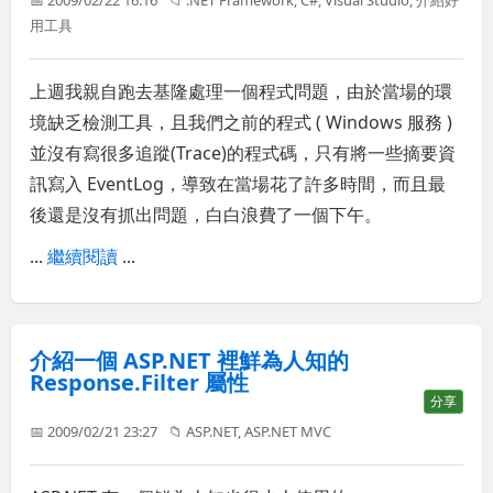
📅 2009/02/22 16:16
📁
.NET Framework
,
C#
,
Visual Studio
,
介紹好
用工具
上週我親自跑去基隆處理一個程式問題，由於當場的環
境缺乏檢測工具，且我們之前的程式 ( Windows 服務 )
並沒有寫很多追蹤(Trace)的程式碼，只有將一些摘要資
訊寫入 EventLog，導致在當場花了許多時間，而且最
後還是沒有抓出問題，白白浪費了一個下午。
...
繼續閱讀
...
介紹一個 ASP.NET 裡鮮為人知的
Response.Filter 屬性
分享
📅 2009/02/21 23:27
📁
ASP.NET
,
ASP.NET MVC