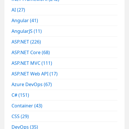
AI
(27)
Angular
(41)
AngularJS
(11)
ASP.NET
(226)
ASP.NET Core
(68)
ASP.NET MVC
(111)
ASP.NET Web API
(17)
Azure DevOps
(67)
C#
(151)
Container
(43)
CSS
(29)
DevOps
(35)