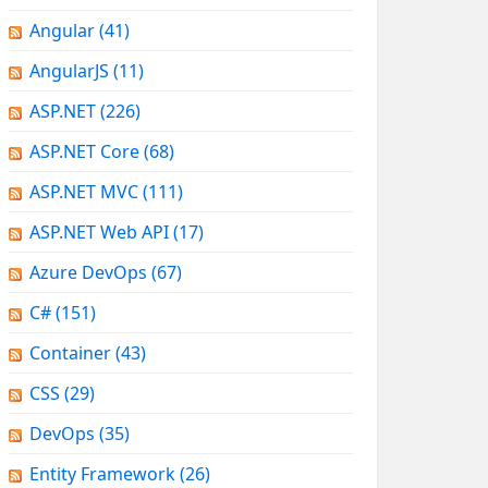
Angular
(41)
AngularJS
(11)
ASP.NET
(226)
ASP.NET Core
(68)
ASP.NET MVC
(111)
ASP.NET Web API
(17)
Azure DevOps
(67)
C#
(151)
Container
(43)
CSS
(29)
DevOps
(35)
Entity Framework
(26)