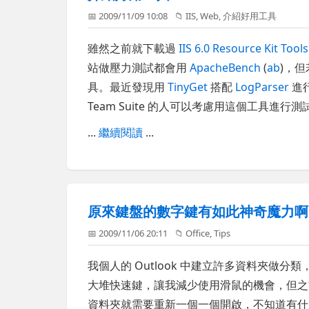
📅 2009/11/09 10:08
📁
IIS
,
Web
,
介紹好用工具
雖然之前就下載過
IIS 6.0 Resource Kit Tools
站做壓力測試都會用
ApacheBench
(
ab
)，
具。最近發現用
TinyGet
搭配
LogParser
進行
Team Suite 的人可以考慮用這個工具進行測
...
繼續閱讀
...
原來鍵盤的數字鍵有如此神奇魔力啊
📅 2009/11/06 20:11
📁
Office
,
Tips
我個人的 Outlook 中建立許多資料夾做
大堆快速鍵，讓我減少使用滑鼠的機會，但之前就
資料夾就需要重新一個一個開啟，不知道有什