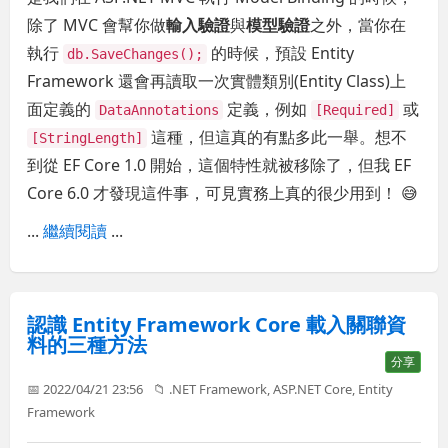
除了 MVC 會幫你做
輸入驗證
與
模型驗證
之外，當你在
執行
的時候，預設 Entity
db.SaveChanges();
Framework 還會再讀取一次實體類別(Entity Class)上
面定義的
定義，例如
或
DataAnnotations
[Required]
這種，但這真的有點多此一舉。想不
[StringLength]
到從 EF Core 1.0 開始，這個特性就被移除了，但我 EF
Core 6.0 才發現這件事，可見實務上真的很少用到！ 😅
...
繼續閱讀
...
認識 Entity Framework Core 載入關聯資
料的三種方法
分享
📅 2022/04/21 23:56
📁
.NET Framework
,
ASP.NET Core
,
Entity
Framework