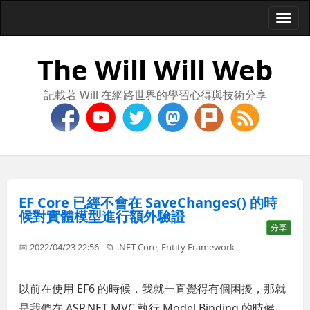
Togg
navi
The Will Will Web
記載著 Will 在網路世界的學習心得與技術分享
EF Core 已經不會在 SaveChanges() 的時
候對實體模型進行額外驗證
分享
📅 2022/04/23 22:56
📁
.NET Core
,
Entity Framework
以前在使用 EF6 的時候，我就一直覺得有個困擾，那就
是我們在 ASP.NET MVC 執行 Model Binding 的時候，