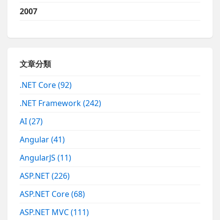
2007
文章分類
.NET Core
(92)
.NET Framework
(242)
AI
(27)
Angular
(41)
AngularJS
(11)
ASP.NET
(226)
ASP.NET Core
(68)
ASP.NET MVC
(111)