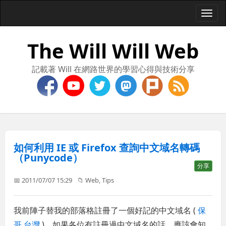
Togg
navi
The Will Will Web
記載著 Will 在網路世界的學習心得與技術分享
如何利用 IE 或 Firefox 查詢中文域名轉碼
（Punycode）
分享
📅 2011/07/07 15:29
📁
Web
,
Tips
我前陣子替我的部落格註冊了一個好記的中文域名 (
保
哥.台灣
)，如果各位有註冊過中文域名的話，應該會知