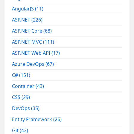
AngularJS
(11)
ASP.NET
(226)
ASP.NET Core
(68)
ASP.NET MVC
(111)
ASP.NET Web API
(17)
Azure DevOps
(67)
C#
(151)
Container
(43)
CSS
(29)
DevOps
(35)
Entity Framework
(26)
Git
(42)