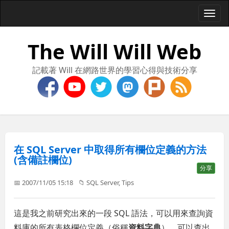
Togg
navi
The Will Will Web
記載著 Will 在網路世界的學習心得與技術分享
在 SQL Server 中取得所有欄位定義的方法
(含備註欄位)
分享
📅 2007/11/05 15:18
📁
SQL Server
,
Tips
這是我之前研究出來的一段 SQL 語法，可以用來查詢資
料庫的所有表格欄位定義（俗稱
資料字典
），可以查出