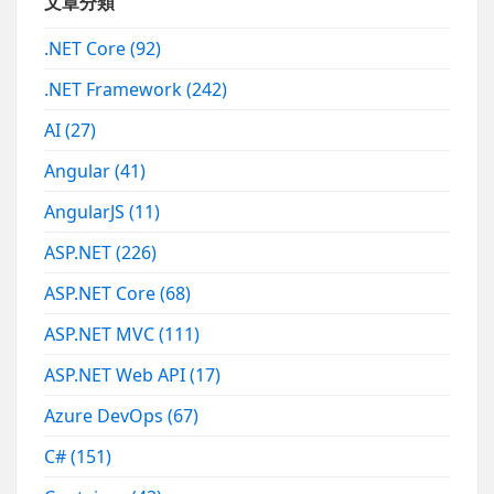
文章分類
.NET Core
(92)
.NET Framework
(242)
AI
(27)
Angular
(41)
AngularJS
(11)
ASP.NET
(226)
ASP.NET Core
(68)
ASP.NET MVC
(111)
ASP.NET Web API
(17)
Azure DevOps
(67)
C#
(151)