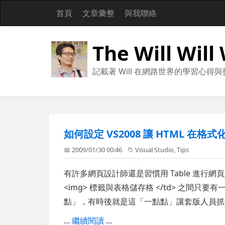
首頁
文章彙整
與我聯絡
The Will Will
記載著 Will 在網路世界的學習心得
如何設定 VS2008 讓 HTML 在
📅 2009/01/30 00:46
📁
Visual Studio
,
Tips
有許多網頁設計師還是習慣用 Table 進行網頁
<img> 標籤與表格儲存格 </td> 之間
點」，有時後就是這「一點點」讓套版人員抓
...
繼續閱讀
...