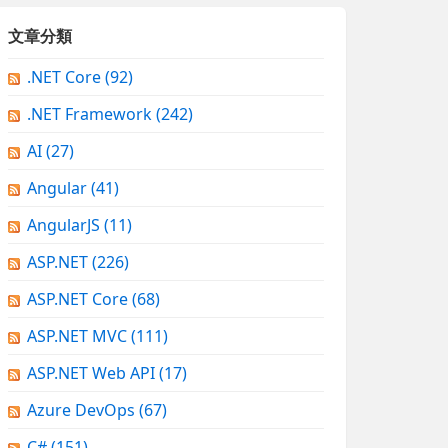
文章分類
.NET Core
(92)
.NET Framework
(242)
AI
(27)
Angular
(41)
AngularJS
(11)
ASP.NET
(226)
ASP.NET Core
(68)
ASP.NET MVC
(111)
ASP.NET Web API
(17)
Azure DevOps
(67)
C#
(151)