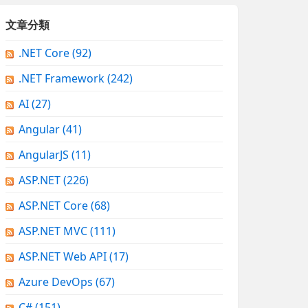
文章分類
.NET Core
(92)
.NET Framework
(242)
AI
(27)
Angular
(41)
AngularJS
(11)
ASP.NET
(226)
ASP.NET Core
(68)
ASP.NET MVC
(111)
ASP.NET Web API
(17)
Azure DevOps
(67)
C#
(151)