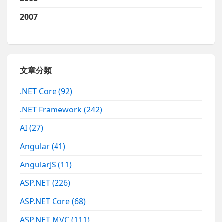
2007
文章分類
.NET Core
(92)
.NET Framework
(242)
AI
(27)
Angular
(41)
AngularJS
(11)
ASP.NET
(226)
ASP.NET Core
(68)
ASP.NET MVC
(111)