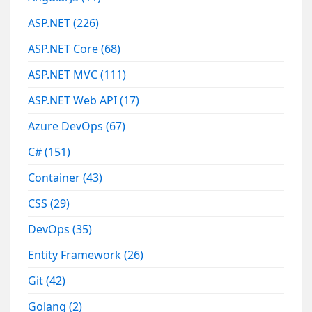
ASP.NET
(226)
ASP.NET Core
(68)
ASP.NET MVC
(111)
ASP.NET Web API
(17)
Azure DevOps
(67)
C#
(151)
Container
(43)
CSS
(29)
DevOps
(35)
Entity Framework
(26)
Git
(42)
Golang
(2)