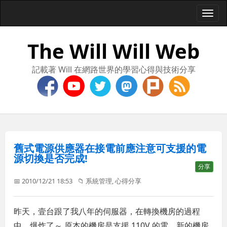
Togg
navi
The Will Will Web
記載著 Will 在網路世界的學習心得與技術分享
舊式電源供應器在接電前應注意可支援的電
源切換是否完成!
分享
📅 2010/12/21 18:53
📁
系統管理
,
心得分享
昨天，壹台跟了我八年的伺服器，在轉換機房的過程
中，爆炸了～ 原本的機房是支援 110V 的電，新的機房