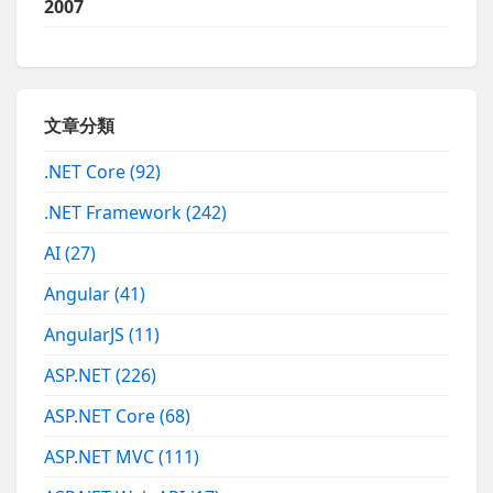
2007
文章分類
.NET Core
(92)
.NET Framework
(242)
AI
(27)
Angular
(41)
AngularJS
(11)
ASP.NET
(226)
ASP.NET Core
(68)
ASP.NET MVC
(111)