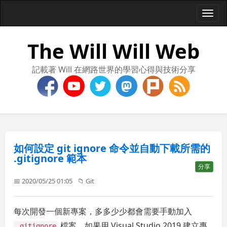
Togg
navi
The Will Will Web
記載著 Will 在網路世界的學習心得與技術分享
如何設定 git ignore 命令並自動下載所需的
.gitignore 範本
分享
📅 2020/05/25 01:05
📁
Git
每次開發一個新專案，多多少少都會需要手動加入
檔案。如果用 Visual Studio 2019 建立專
.gitignore