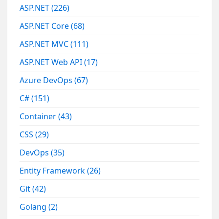
ASP.NET
(226)
ASP.NET Core
(68)
ASP.NET MVC
(111)
ASP.NET Web API
(17)
Azure DevOps
(67)
C#
(151)
Container
(43)
CSS
(29)
DevOps
(35)
Entity Framework
(26)
Git
(42)
Golang
(2)