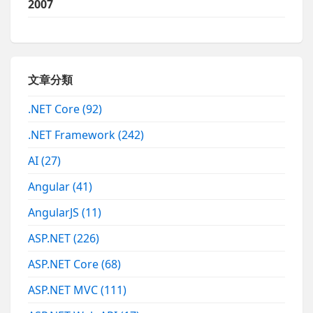
2007
文章分類
.NET Core
(92)
.NET Framework
(242)
AI
(27)
Angular
(41)
AngularJS
(11)
ASP.NET
(226)
ASP.NET Core
(68)
ASP.NET MVC
(111)