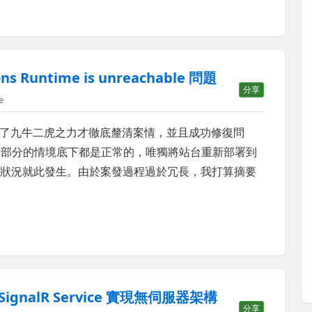
 Runtime is unreachable 問題
分享
e
了九牛二虎之力才徹底釐清案情，並且成功修復問
的時候，大部分的情境底下都是正常的，唯獨將站台重新部署到
 之後，詭異的狀況就此發生。由於案發過程過於冗長，我打算摘要
e SignalR Service 實現無伺服器架構
分享