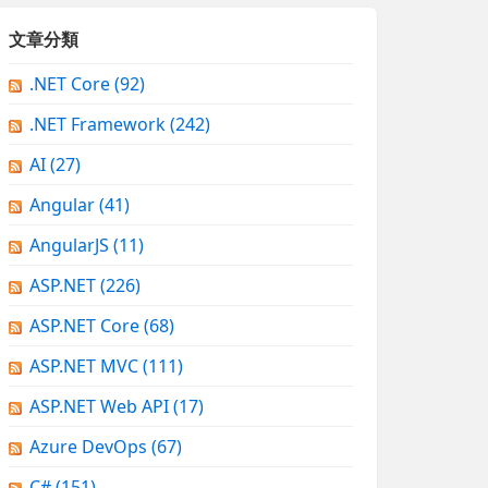
文章分類
.NET Core
(92)
.NET Framework
(242)
AI
(27)
Angular
(41)
AngularJS
(11)
ASP.NET
(226)
ASP.NET Core
(68)
ASP.NET MVC
(111)
ASP.NET Web API
(17)
Azure DevOps
(67)
C#
(151)