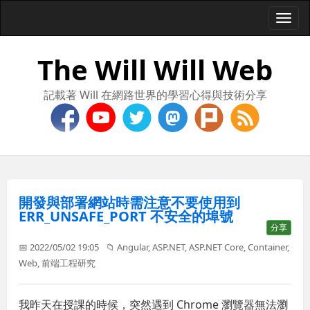
Togg
navi
The Will Will Web
記載著 Will 在網路世界的學習心得與技術分享
開發與部署網站時需注意不要使用到
ERR_UNSAFE_PORT 不安全的埠號
分享
📅 2022/05/02 19:05
📁
Angular
,
ASP.NET
,
ASP.NET Core
,
Container
,
Web
,
前端工程研究
我昨天在授課的時候，突然遇到 Chrome 瀏覽器無法瀏