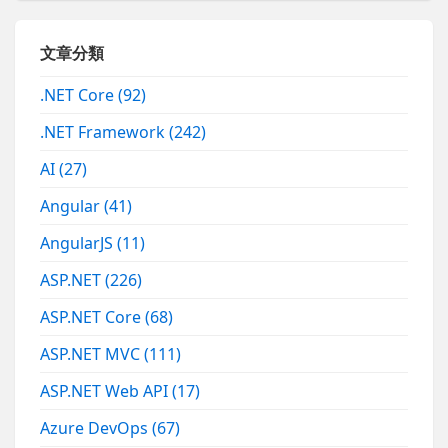
文章分類
.NET Core
(92)
.NET Framework
(242)
AI
(27)
Angular
(41)
AngularJS
(11)
ASP.NET
(226)
ASP.NET Core
(68)
ASP.NET MVC
(111)
ASP.NET Web API
(17)
Azure DevOps
(67)