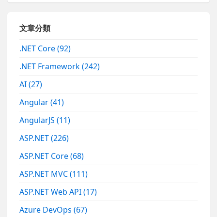
文章分類
.NET Core
(92)
.NET Framework
(242)
AI
(27)
Angular
(41)
AngularJS
(11)
ASP.NET
(226)
ASP.NET Core
(68)
ASP.NET MVC
(111)
ASP.NET Web API
(17)
Azure DevOps
(67)