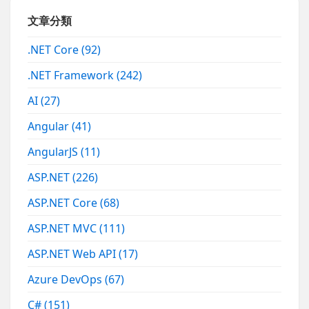
文章分類
.NET Core
(92)
.NET Framework
(242)
AI
(27)
Angular
(41)
AngularJS
(11)
ASP.NET
(226)
ASP.NET Core
(68)
ASP.NET MVC
(111)
ASP.NET Web API
(17)
Azure DevOps
(67)
C#
(151)