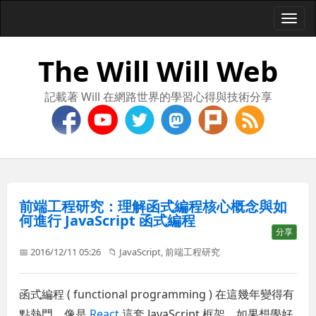
Togg
navi
The Will Will Web
記載著 Will 在網路世界的學習心得與技術分享
前端工程研究：理解函式編程核心概念與如
何進行 JavaScript 函式編程
分享
📅 2016/12/11 05:26
📁
JavaScript
,
前端工程研究
函式編程 ( functional programming ) 在這幾年變得有
點熱門，像是
React
這套 JavaScript 框架，如果想學好