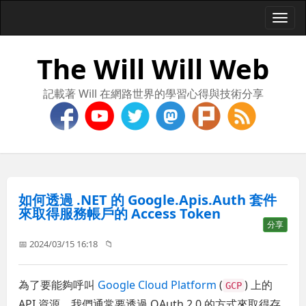
Togg
navi
The Will Will Web
記載著 Will 在網路世界的學習心得與技術分享
如何透過 .NET 的 Google.Apis.Auth 套件
來取得服務帳戶的 Access Token
分享
📅 2024/03/15 16:18
📁
為了要能夠呼叫
Google Cloud Platform
(
) 上的
GCP
API 資源，我們通常要透過 OAuth 2.0 的方式來取得存