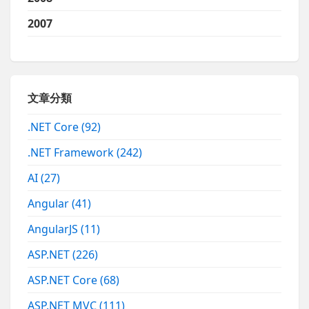
2007
文章分類
.NET Core
(92)
.NET Framework
(242)
AI
(27)
Angular
(41)
AngularJS
(11)
ASP.NET
(226)
ASP.NET Core
(68)
ASP.NET MVC
(111)