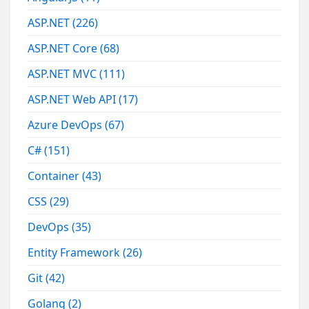
ASP.NET
(226)
ASP.NET Core
(68)
ASP.NET MVC
(111)
ASP.NET Web API
(17)
Azure DevOps
(67)
C#
(151)
Container
(43)
CSS
(29)
DevOps
(35)
Entity Framework
(26)
Git
(42)
Golang
(2)