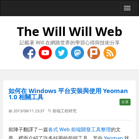
Togg
navi
The Will Will Web
記載著 Will 在網路世界的學習心得與技術分享
如何在 Windows 平台安裝與使用 Yeoman
1.0 相關工具
分享
📅 2013/08/11 23:37
📁
前端工程研究
前陣子翻譯了一篇
各式 Web 前端開發工具整理
的文
章，裡面介紹了許多好用的前端工具，其中
Yeoman
就