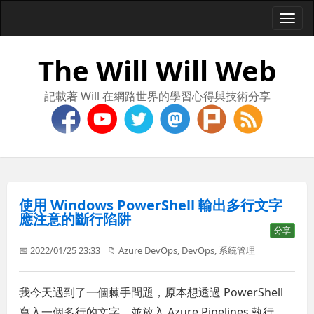
Togg
navi
The Will Will Web
記載著 Will 在網路世界的學習心得與技術分享
使用 Windows PowerShell 輸出多行文字
應注意的斷行陷阱
分享
📅 2022/01/25 23:33
📁
Azure DevOps
,
DevOps
,
系統管理
我今天遇到了一個棘手問題，原本想透過 PowerShell
寫入一個多行的文字，並放入 Azure Pipelines 執行。