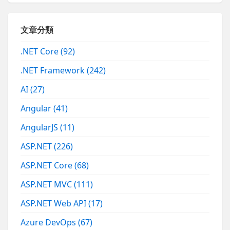
文章分類
.NET Core
(92)
.NET Framework
(242)
AI
(27)
Angular
(41)
AngularJS
(11)
ASP.NET
(226)
ASP.NET Core
(68)
ASP.NET MVC
(111)
ASP.NET Web API
(17)
Azure DevOps
(67)