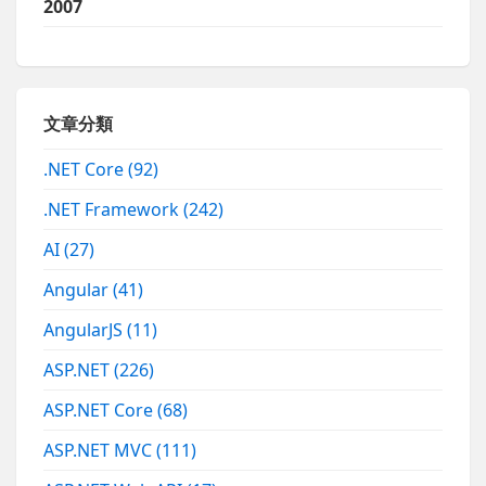
2007
文章分類
.NET Core
(92)
.NET Framework
(242)
AI
(27)
Angular
(41)
AngularJS
(11)
ASP.NET
(226)
ASP.NET Core
(68)
ASP.NET MVC
(111)