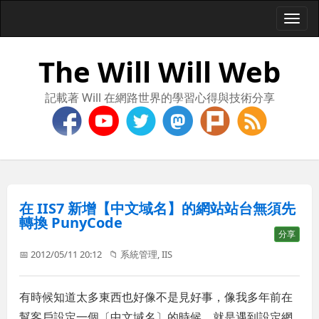
Togg
navi
The Will Will Web
記載著 Will 在網路世界的學習心得與技術分享
在 IIS7 新增【中文域名】的網站站台無須先
轉換 PunyCode
分享
📅 2012/05/11 20:12
📁
系統管理
,
IIS
有時候知道太多東西也好像不是見好事，像我多年前在
幫客戶設定一個〔中文域名〕的時候，就是遇到設定網