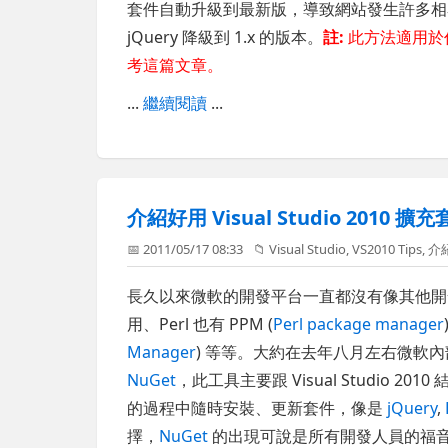
套件自動升級到最新版，導致網站發生許多相
jQuery 降級到 1.x 的版本。
註:
此方法適用於
考這篇文章。
...
繼續閱讀
...
介紹好用 Visual Studio 2010
📅 2011/05/17 08:33
📁
Visual Studio
,
VS2010 Tips
,
介
長久以來微軟的開發平台一直都沒有像其他開發
用、Perl 也有 PPM (
Perl package manager
Manager
) 等等。大約在去年八月左右微軟
NuGet
，此工具主要跟 Visual Studio 2010
的過程中隨時安裝、更新套件，像是
jQuery
,
擇，
NuGet
的出現可說是所有開發人員的福