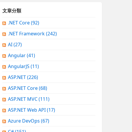
文章分類
.NET Core
(92)
.NET Framework
(242)
AI
(27)
Angular
(41)
AngularJS
(11)
ASP.NET
(226)
ASP.NET Core
(68)
ASP.NET MVC
(111)
ASP.NET Web API
(17)
Azure DevOps
(67)
C#
(151)