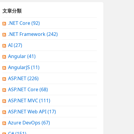
文章分類
.NET Core
(92)
.NET Framework
(242)
AI
(27)
Angular
(41)
AngularJS
(11)
ASP.NET
(226)
ASP.NET Core
(68)
ASP.NET MVC
(111)
ASP.NET Web API
(17)
Azure DevOps
(67)
C#
(151)