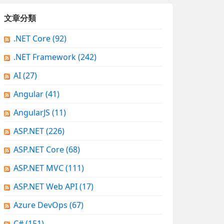
文章分類
.NET Core
(92)
.NET Framework
(242)
AI
(27)
Angular
(41)
AngularJS
(11)
ASP.NET
(226)
ASP.NET Core
(68)
ASP.NET MVC
(111)
ASP.NET Web API
(17)
Azure DevOps
(67)
C#
(151)