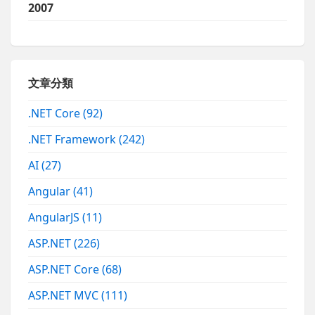
2007
文章分類
.NET Core
(92)
.NET Framework
(242)
AI
(27)
Angular
(41)
AngularJS
(11)
ASP.NET
(226)
ASP.NET Core
(68)
ASP.NET MVC
(111)