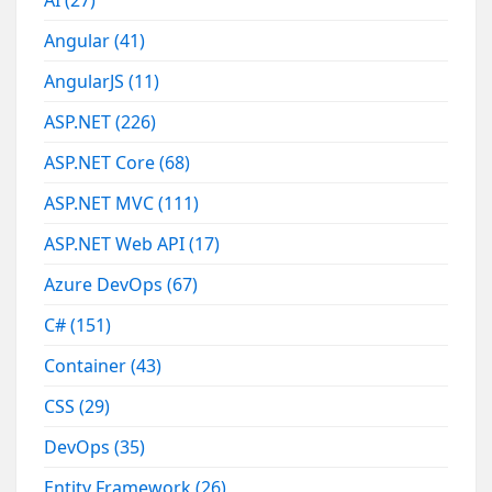
AI
(27)
Angular
(41)
AngularJS
(11)
ASP.NET
(226)
ASP.NET Core
(68)
ASP.NET MVC
(111)
ASP.NET Web API
(17)
Azure DevOps
(67)
C#
(151)
Container
(43)
CSS
(29)
DevOps
(35)
Entity Framework
(26)