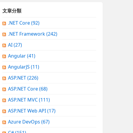
文章分類
.NET Core
(92)
.NET Framework
(242)
AI
(27)
Angular
(41)
AngularJS
(11)
ASP.NET
(226)
ASP.NET Core
(68)
ASP.NET MVC
(111)
ASP.NET Web API
(17)
Azure DevOps
(67)
C#
(151)