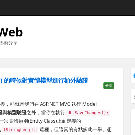
 Web
與技術分享
nges() 的時候對實體模型進行額外驗證
分享
那就是我們在 ASP.NET MVC 執行 Model
證
與
模型驗證
之外，當你在執行
db.SaveChanges();
一次實體類別(Entity Class)上面定義的
或
這種，但這真的有點多此一舉。想
[StringLength]