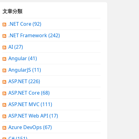
文章分類
.NET Core
(92)
.NET Framework
(242)
AI
(27)
Angular
(41)
AngularJS
(11)
ASP.NET
(226)
ASP.NET Core
(68)
ASP.NET MVC
(111)
ASP.NET Web API
(17)
Azure DevOps
(67)
C#
(151)