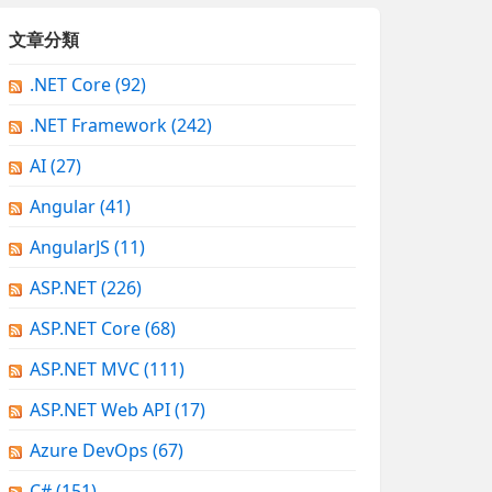
文章分類
.NET Core
(92)
.NET Framework
(242)
AI
(27)
Angular
(41)
AngularJS
(11)
ASP.NET
(226)
ASP.NET Core
(68)
ASP.NET MVC
(111)
ASP.NET Web API
(17)
Azure DevOps
(67)
C#
(151)