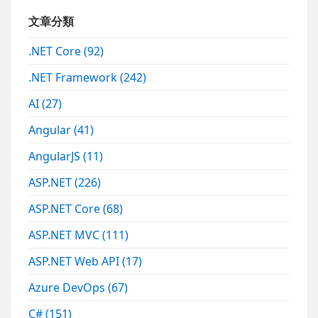
文章分類
.NET Core
(92)
.NET Framework
(242)
AI
(27)
Angular
(41)
AngularJS
(11)
ASP.NET
(226)
ASP.NET Core
(68)
ASP.NET MVC
(111)
ASP.NET Web API
(17)
Azure DevOps
(67)
C#
(151)