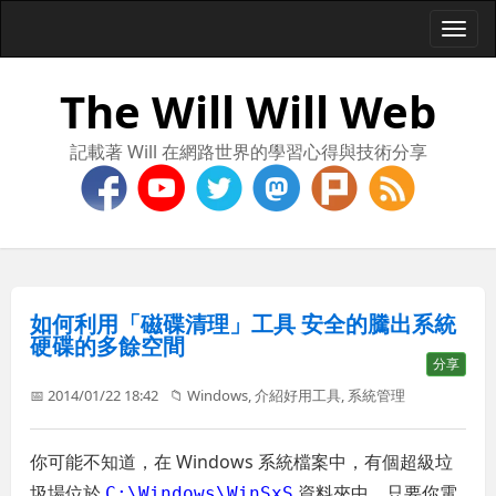
Togg
navi
The Will Will Web
記載著 Will 在網路世界的學習心得與技術分享
如何利用「磁碟清理」工具 安全的騰出系統
硬碟的多餘空間
分享
📅 2014/01/22 18:42
📁
Windows
,
介紹好用工具
,
系統管理
你可能不知道，在 Windows 系統檔案中，有個超級垃
圾場位於
資料夾中，只要你電
C:\Windows\WinSxS