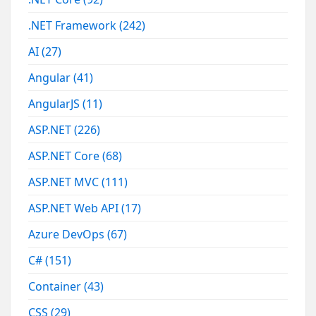
.NET Framework
(242)
AI
(27)
Angular
(41)
AngularJS
(11)
ASP.NET
(226)
ASP.NET Core
(68)
ASP.NET MVC
(111)
ASP.NET Web API
(17)
Azure DevOps
(67)
C#
(151)
Container
(43)
CSS
(29)