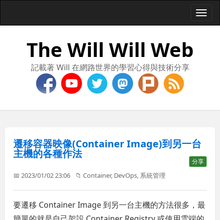
Togg
navi
The Will Will Web
記載著 Will 在網路世界的學習心得與技術分享
遷移容器映像(Container Image)到另一台
主機的各種作法
分享
📅 2023/01/02 23:06
📁
Container
,
DevOps
,
系統管理
要遷移 Container Image 到另一台主機的方法很多，最
簡單的就是自己架設 Container Registry 或使用雲端的