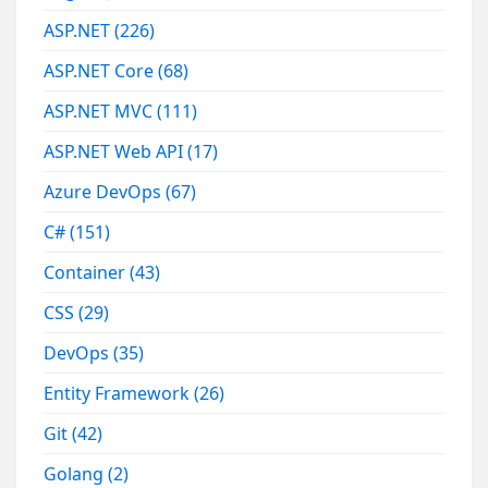
ASP.NET
(226)
ASP.NET Core
(68)
ASP.NET MVC
(111)
ASP.NET Web API
(17)
Azure DevOps
(67)
C#
(151)
Container
(43)
CSS
(29)
DevOps
(35)
Entity Framework
(26)
Git
(42)
Golang
(2)