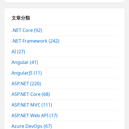
文章分類
.NET Core
(92)
.NET Framework
(242)
AI
(27)
Angular
(41)
AngularJS
(11)
ASP.NET
(226)
ASP.NET Core
(68)
ASP.NET MVC
(111)
ASP.NET Web API
(17)
Azure DevOps
(67)