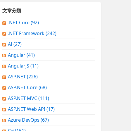
文章分類
.NET Core
(92)
.NET Framework
(242)
AI
(27)
Angular
(41)
AngularJS
(11)
ASP.NET
(226)
ASP.NET Core
(68)
ASP.NET MVC
(111)
ASP.NET Web API
(17)
Azure DevOps
(67)
C#
(151)