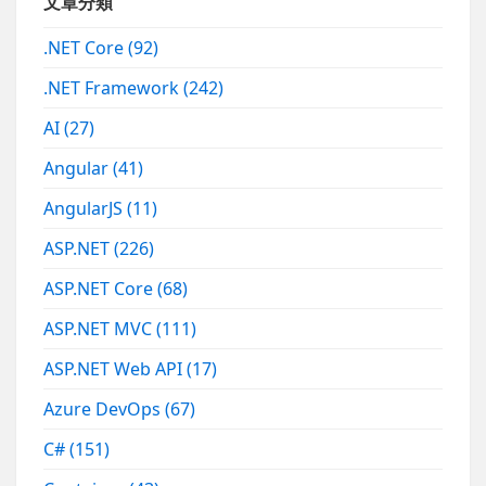
文章分類
.NET Core
(92)
.NET Framework
(242)
AI
(27)
Angular
(41)
AngularJS
(11)
ASP.NET
(226)
ASP.NET Core
(68)
ASP.NET MVC
(111)
ASP.NET Web API
(17)
Azure DevOps
(67)
C#
(151)