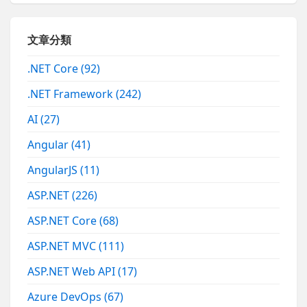
文章分類
.NET Core
(92)
.NET Framework
(242)
AI
(27)
Angular
(41)
AngularJS
(11)
ASP.NET
(226)
ASP.NET Core
(68)
ASP.NET MVC
(111)
ASP.NET Web API
(17)
Azure DevOps
(67)