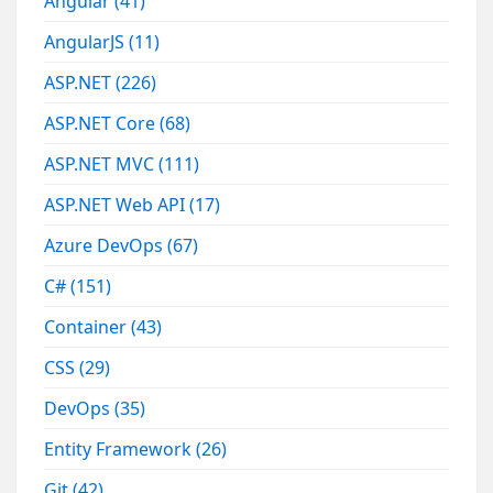
Angular
(41)
AngularJS
(11)
ASP.NET
(226)
ASP.NET Core
(68)
ASP.NET MVC
(111)
ASP.NET Web API
(17)
Azure DevOps
(67)
C#
(151)
Container
(43)
CSS
(29)
DevOps
(35)
Entity Framework
(26)
Git
(42)