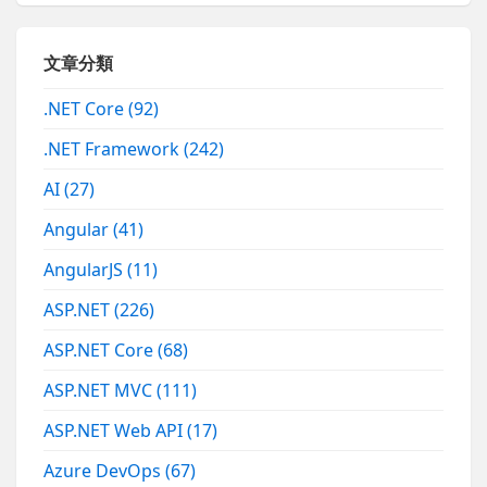
文章分類
.NET Core
(92)
.NET Framework
(242)
AI
(27)
Angular
(41)
AngularJS
(11)
ASP.NET
(226)
ASP.NET Core
(68)
ASP.NET MVC
(111)
ASP.NET Web API
(17)
Azure DevOps
(67)