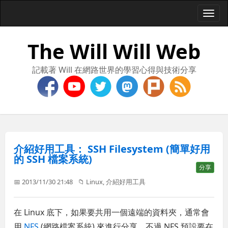
Togg
navi
The Will Will Web
記載著 Will 在網路世界的學習心得與技術分享
介紹好用工具： SSH Filesystem (簡單好用
的 SSH 檔案系統)
分享
📅 2013/11/30 21:48
📁
Linux
,
介紹好用工具
在 Linux 底下，如果要共用一個遠端的資料夾，通常會
用
NFS
(網路檔案系統) 來進行分享。不過 NFS 預設要在