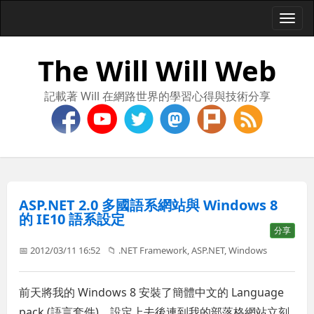
Togg
navi
The Will Will Web
記載著 Will 在網路世界的學習心得與技術分享
ASP.NET 2.0 多國語系網站與 Windows 8
的 IE10 語系設定
分享
📅 2012/03/11 16:52
📁
.NET Framework
,
ASP.NET
,
Windows
前天將我的 Windows 8 安裝了簡體中文的 Language
pack (語言套件)，設定上去後連到我的部落格網站立刻