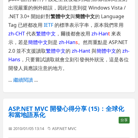
出現嚴重的例外錯誤，因此注意到從 Windows Vista /
.NET 3.0+ 開始針對
繁體中文
與
簡體中文
的 Language
Tag 已經都改用
IETF
的標準表示字串，原本我們常用
zh-CHT
代表
繁體中文
，爾後都會改用
zh-Han
t
來表
示，若是
簡體中文
則是
zh-Han
s
。然而重點是 ASP.NET
2.0 並不支援讀取
繁體中文
的
zh-Hant
與
簡體中文
的
zh-
Hans
，只要嘗試讀取就會立刻引發例外狀況，這是各位
開發人員應該注意的地方。
...
繼續閱讀
...
ASP.NET MVC 開發心得分享 (15)：全球化
和當地語系化
分享
📅 2010/01/05 13:14
📁
ASP.NET MVC