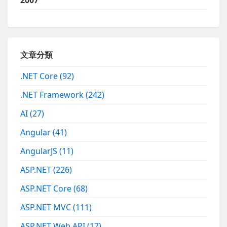
2007
文章分類
.NET Core
(92)
.NET Framework
(242)
AI
(27)
Angular
(41)
AngularJS
(11)
ASP.NET
(226)
ASP.NET Core
(68)
ASP.NET MVC
(111)
ASP.NET Web API
(17)