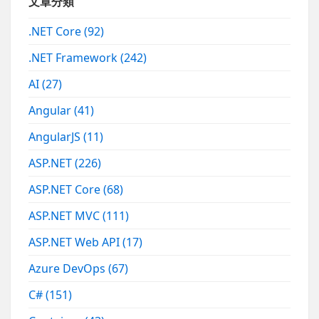
文章分類
.NET Core
(92)
.NET Framework
(242)
AI
(27)
Angular
(41)
AngularJS
(11)
ASP.NET
(226)
ASP.NET Core
(68)
ASP.NET MVC
(111)
ASP.NET Web API
(17)
Azure DevOps
(67)
C#
(151)