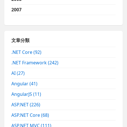
2007
文章分類
.NET Core
(92)
.NET Framework
(242)
AI
(27)
Angular
(41)
AngularJS
(11)
ASP.NET
(226)
ASP.NET Core
(68)
ASP.NET MVC
(111)