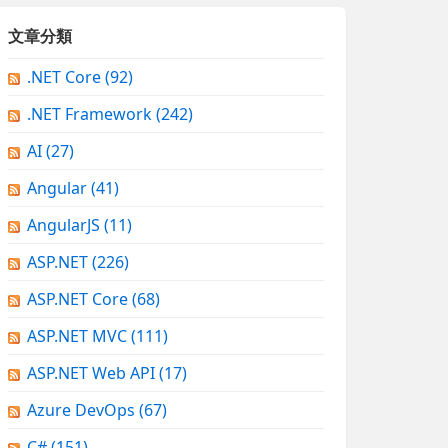
文章分類
.NET Core
(92)
.NET Framework
(242)
AI
(27)
Angular
(41)
AngularJS
(11)
ASP.NET
(226)
ASP.NET Core
(68)
ASP.NET MVC
(111)
ASP.NET Web API
(17)
Azure DevOps
(67)
C#
(151)