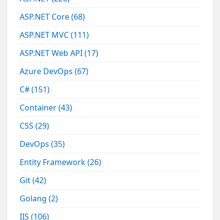
ASP.NET Core
(68)
ASP.NET MVC
(111)
ASP.NET Web API
(17)
Azure DevOps
(67)
C#
(151)
Container
(43)
CSS
(29)
DevOps
(35)
Entity Framework
(26)
Git
(42)
Golang
(2)
IIS
(106)