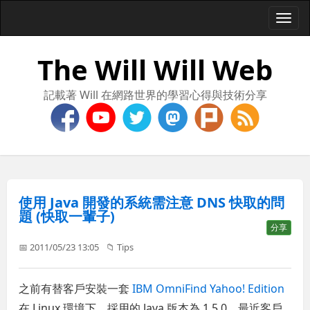
Togg
navi
The Will Will Web
記載著 Will 在網路世界的學習心得與技術分享
使用 Java 開發的系統需注意 DNS 快取的問
題 (快取一輩子)
分享
📅 2011/05/23 13:05
📁
Tips
之前有替客戶安裝一套
IBM OmniFind Yahoo! Edition
在 Linux 環境下，採用的 Java 版本為 1.5.0，最近客戶