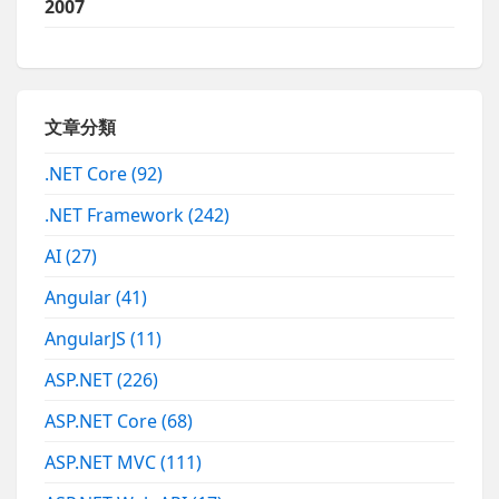
2007
文章分類
.NET Core
(92)
.NET Framework
(242)
AI
(27)
Angular
(41)
AngularJS
(11)
ASP.NET
(226)
ASP.NET Core
(68)
ASP.NET MVC
(111)