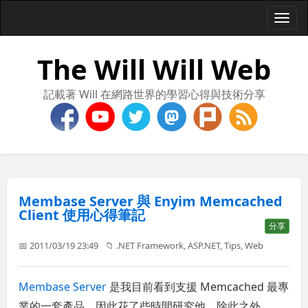
Togg
navi
The Will Will Web
記載著 Will 在網路世界的學習心得與技術分享
Membase Server 與 Enyim Memcached
Client 使用心得筆記
分享
📅 2011/03/19 23:49
📁
.NET Framework
,
ASP.NET
,
Tips
,
Web
Membase Server
是我目前看到支援 Memcached 最專
業的一套產品，因此花了些時間研究他，除此之外