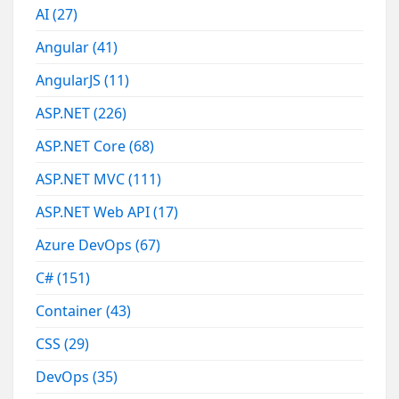
AI
(27)
Angular
(41)
AngularJS
(11)
ASP.NET
(226)
ASP.NET Core
(68)
ASP.NET MVC
(111)
ASP.NET Web API
(17)
Azure DevOps
(67)
C#
(151)
Container
(43)
CSS
(29)
DevOps
(35)